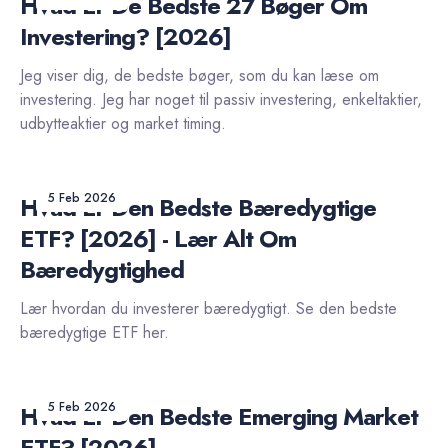
Hvad Er De Bedste 27 Bøger Om
Investering? [2026]
Jeg viser dig, de bedste bøger, som du kan læse om
investering. Jeg har noget til passiv investering, enkeltaktier,
udbytteaktier og market timing.
5 Feb 2026
Hvad Er Den Bedste Bæredygtige
ETF? [2026] - Lær Alt Om
Bæredygtighed
Lær hvordan du investerer bæredygtigt. Se den bedste
bæredygtige ETF her.
5 Feb 2026
Hvad Er Den Bedste Emerging Market
ETF? [2026]