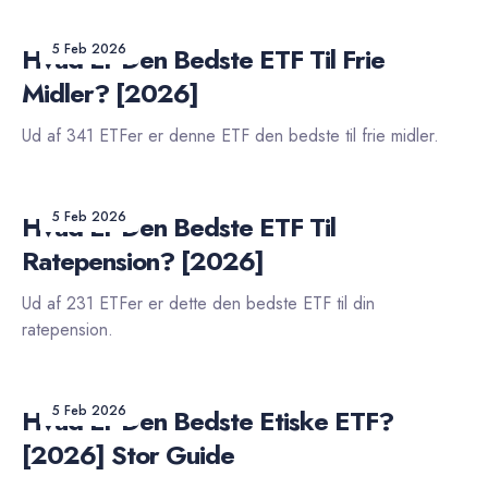
5 Feb 2026
Hvad Er Den Bedste ETF Til Frie
Midler? [2026]
Ud af 341 ETFer er denne ETF den bedste til frie midler.
5 Feb 2026
Hvad Er Den Bedste ETF Til
Ratepension? [2026]
Ud af 231 ETFer er dette den bedste ETF til din
ratepension.
5 Feb 2026
Hvad Er Den Bedste Etiske ETF?
[2026] Stor Guide