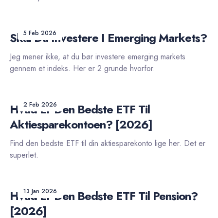
5 Feb 2026
Skal Du Investere I Emerging Markets?
Jeg mener ikke, at du bør investere emerging markets
gennem et indeks. Her er 2 grunde hvorfor.
2 Feb 2026
Hvad Er Den Bedste ETF Til
Aktiesparekontoen? [2026]
Find den bedste ETF til din aktiesparekonto lige her. Det er
superlet.
13 Jan 2026
Hvad Er Den Bedste ETF Til Pension?
[2026]