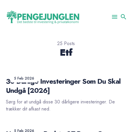
Search
for
25 Posts
Blog
Etf
5 Feb 2026
30 Dårlige Investeringer Som Du Skal
Undgå [2026]
Sørg for at undgå disse 30 dårligere investeringer. De
trækker dit afkast ned.
5 Feb 2026